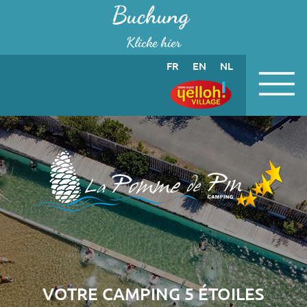
Cookie-Einstellungen
Buchung
Klicke hier
FR
EN
NL
VOTRE CAMPING 5 ÉTOILES