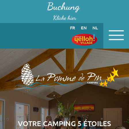
Cookie-Einstellungen
Buchung
Klicke hier
FR
EN
NL
VOTRE CAMPING 5 ÉTOILES