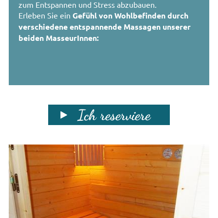
zum Entspannen und Stress abzubauen
.
Erleben Sie ein
Gefühl von
Wohlbefinden durch
verschiedene
entspannende Massagen unserer
beiden MasseurInnen
:
Ich reserviere