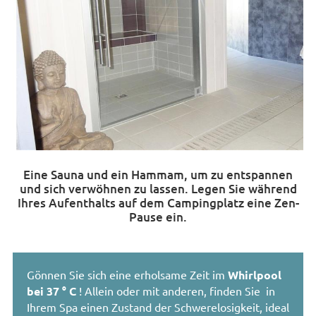
Eine Sauna und ein Hammam, um zu entspannen
und sich verwöhnen zu lassen. Legen Sie während
Ihres Aufenthalts auf dem Campingplatz eine Zen-
Pause ein.
Gönnen Sie sich eine
erholsame Zeit
im
Whirlpool
bei
37 ° C
!
Allein oder mit anderen
, finden Sie
in
Ihrem
Spa
einen Zustand
der Schwerelosigkeit,
ideal