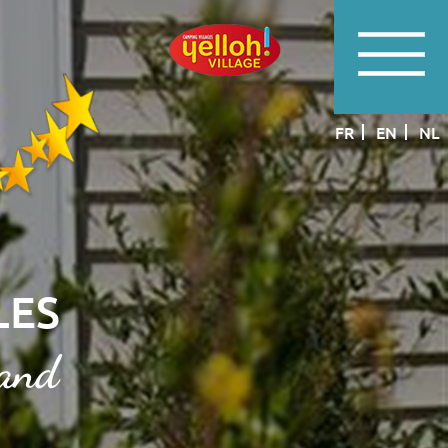
FR
EN
NL
LES
rand