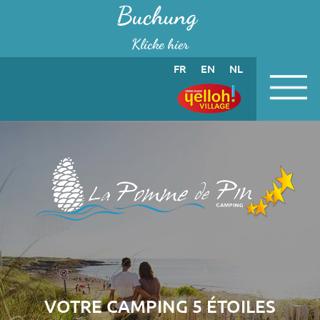
Cookie-Einstellungen
Buchung
Klicke hier
FR
EN
NL
VOTRE CAMPING 5 ÉTOILES