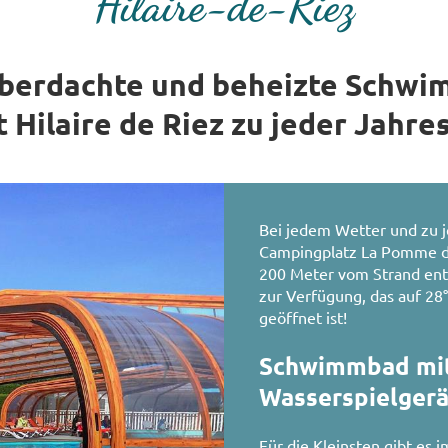
Hilaire-de-Riez
 überdachte und beheizte Schw
t Hilaire de Riez zu jeder Jahres
Bei jedem Wetter und zu j
Campingplatz La Pomme de P
200 Meter vom Strand ent
zur Verfügung, das auf 28
geöffnet ist!
Schwimmbad mit
Wasserspielger
Für die Kleinsten gibt es