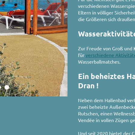
verschiedenen Wasserspiel
Eltern in völliger Sicher
die Größeren sich drauße
Wasseraktivität
Zur Freude von Groß und K
für
verschiedene Aktivität
Wasserballmatches.
Ein beheiztes H
Dran !
Neben dem Hallenbad ver
zwei beheizte Außenbecken
Rutschen, einen Wellnessb
Vendée in vollen Zügen g
Und seit 2020 bietet der 