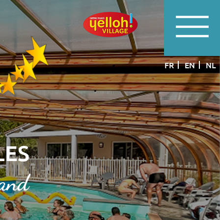
FR
EN
NL
LES
rand