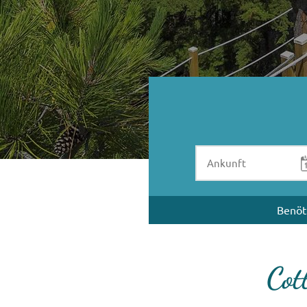
Benöt
Cot