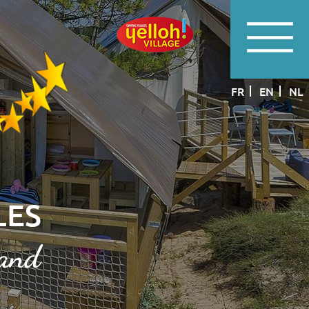
FR
EN
NL
LES
rand