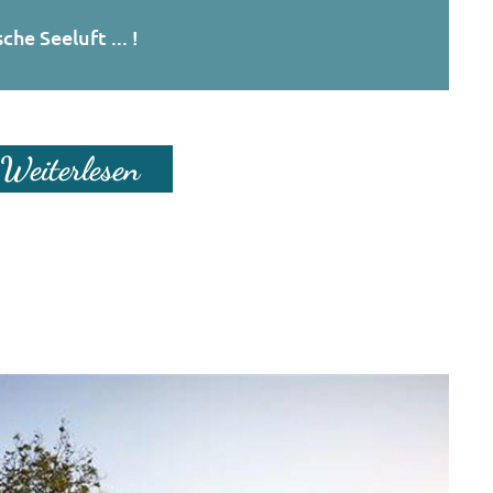
che Seeluft ... !
Weiterlesen