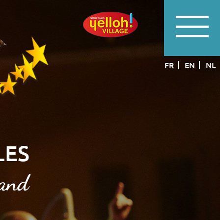
FR
EN
NL
LES
rand