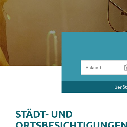
Benöt
STÄDT- UND
ORTSBESICHTIGUNGE