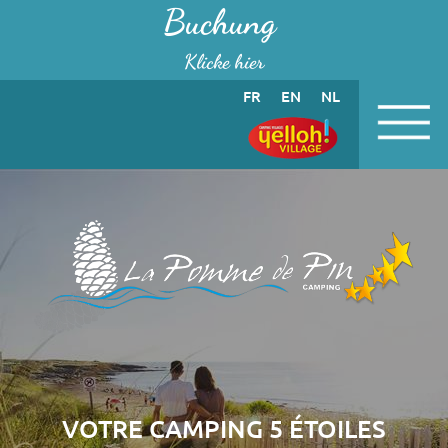
Cookie-Einstellungen
Buchung
Klicke hier
FR
EN
NL
VOTRE CAMPING 5 ÉTOILES