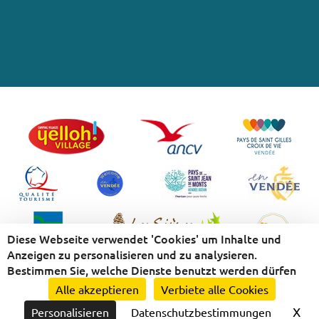
Diese Webseite verwendet 'Cookies' um Inhalte und
Anzeigen zu personalisieren und zu analysieren.
Bestimmen Sie, welche Dienste benutzt werden dürfen
Rechtliche Bestimmungen
-
Personal data protection
-
Site Map
-
Nos flux
Alle akzeptieren
Verbiete alle Cookies
RSS
X
Co
Personalisieren
Datenschutzbestimmungen
Erstellung und SEO-Website E-comouest