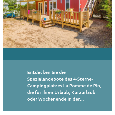
Sonderangebot für längere Aufenthalte
Bleiben Sie länger und erhalten Sie 10 % Rabatt auf Ihren
nächsten Urlaub!
Bei einem Mindestaufenthalt von 10 Nächten ab der
Eröffnung des Campingplatzes am 10. April 2026 bis zum
3. Juli 2026 erhalten Sie 10% Rabatt auf Ihren Aufenthalt
in einem Mietobjekt.
Entdecken Sie die
** Das Angebot unterliegt der Verfügbarkeit. Die
Spezialangebote des 4-Sterne-
Angebote sind nicht kombinierbar.
Campingplatzes La Pomme de Pin,
die für Ihren Urlaub, Kurzurlaub
oder Wochenende in der…